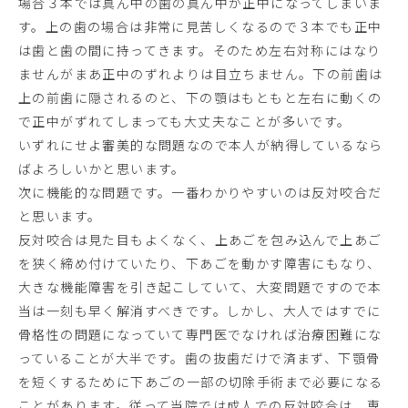
場合３本では真ん中の歯の真ん中が正中になってしまいま
す。上の歯の場合は非常に見苦しくなるので３本でも正中
は歯と歯の間に持ってきます。そのため左右対称にはなり
ませんがまあ正中のずれよりは目立ちません。下の前歯は
上の前歯に隠されるのと、下の顎はもともと左右に動くの
で正中がずれてしまっても大丈夫なことが多いです。
いずれにせよ審美的な問題なので本人が納得しているなら
ばよろしいかと思います。
次に機能的な問題です。一番わかりやすいのは反対咬合だ
と思います。
反対咬合は見た目もよくなく、上あごを包み込んで上あご
を狭く締め付けていたり、下あごを動かす障害にもなり、
大きな機能障害を引き起こしていて、大変問題ですので本
当は一刻も早く解消すべきです。しかし、大人ではすでに
骨格性の問題になっていて専門医でなければ治療困難にな
っていることが大半です。歯の抜歯だけで済まず、下顎骨
を短くするために下あごの一部の切除手術まで必要になる
ことがあります。従って当院では成人での反対咬合は、専