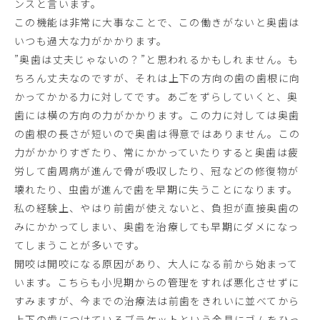
ンスと言います。
この機能は非常に大事なことで、この働きがないと奥歯は
いつも過大な力がかかります。
”奥歯は丈夫じゃないの？”と思われるかもしれません。も
ちろん丈夫なのですが、それは上下の方向の歯の歯根に向
かってかかる力に対してです。あごをずらしていくと、奥
歯には横の方向の力がかかります。この力に対しては奥歯
の歯根の長さが短いので奥歯は得意ではありません。この
力がかかりすぎたり、常にかかっていたりすると奥歯は疲
労して歯周病が進んで骨が吸収したり、冠などの修復物が
壊れたり、虫歯が進んで歯を早期に失うことになります。
私の経験上、やはり前歯が使えないと、負担が直接奥歯の
みにかかってしまい、奥歯を治療しても早期にダメになっ
てしまうことが多いです。
開咬は開咬になる原因があり、大人になる前から始まって
います。こちらも小児期からの管理をすれば悪化させずに
すみますが、今までの治療法は前歯をきれいに並べてから
上下の歯につけているブラケットという金具にゴムをひっ