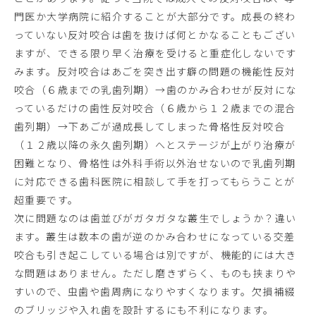
門医か大学病院に紹介することが大部分です。成長の終わ
っていない反対咬合は歯を抜けば何とかなることもござい
ますが、できる限り早く治療を受けると重症化しないです
みます。反対咬合はあごを突き出す癖の問題の機能性反対
咬合（６歳までの乳歯列期）→歯のかみ合わせが反対にな
っているだけの歯性反対咬合（６歳から１２歳までの混合
歯列期）→下あごが過成長してしまった骨格性反対咬合
（１２歳以降の永久歯列期）へとステージが上がり治療が
困難となり、骨格性は外科手術以外治せないので乳歯列期
に対応できる歯科医院に相談して手を打ってもらうことが
超重要です。
次に問題なのは歯並びがガタガタな叢生でしょうか？違い
ます。叢生は数本の歯が逆のかみ合わせになっている交差
咬合も引き起こしている場合は別ですが、機能的には大き
な問題はありません。ただし磨きずらく、ものも挟まりや
すいので、虫歯や歯周病になりやすくなります。欠損補綴
のブリッジや入れ歯を設計するにも不利になります。