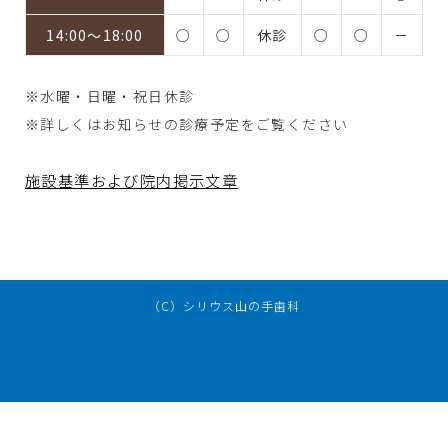
14:00～18:00
○
○
休診
○
○
－
※水曜・日曜・祝日休診
※詳しくはお知らせの診療予定をご覧ください
施設基準および院内掲示文章
（C）シリウス山の手歯科