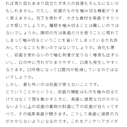
れば見た目もあまり目立たず本人の自覚もそんなにないか
もしれません。だたし、前歯のものを噛み切る機能がうま
く使えません。包丁を使わず、大きな食材を奥歯ですりつ
ぶす感じでしょうか。麺類を噛み切ることは難しいのでは
ないでしょうか。開咬の方は奥歯だけを使うことに慣れて
しまって噛み切るということを省いてしまっているか丸呑
みしていることも多いのではないでしょうか。消化も悪
く、前歯を使わないので噛む刺激が足りなく唾液も出ずら
いし、口の中に汚れがたまりやすく、口臭も発生しやすく
なります。口呼吸になって口腔内が乾燥しているのではな
いでしょうか。
しかし、最も怖いのは前歯が使えないことです。
どういうことかというと、前歯の機能はものを噛み切るだ
けではなくて顎を動かすときに、奥歯に過度な力がかから
ないように上の前歯の裏側の斜面に下の前歯が当たってす
べり、その結果奥歯が開きます。こうして奥歯に過度の力
がかからないようになるのです。これをアンテリアガイダ