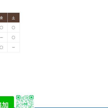
金
土
○
○
－
○
○
－