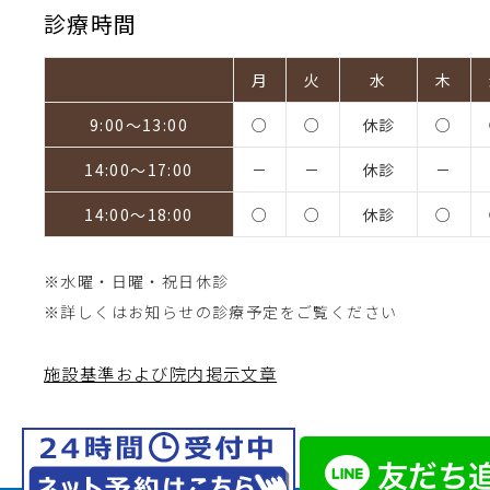
診療時間
月
火
水
木
9:00～13:00
○
○
休診
○
14:00～17:00
－
－
休診
－
14:00～18:00
○
○
休診
○
※水曜・日曜・祝日休診
※詳しくはお知らせの診療予定をご覧ください
施設基準および院内掲示文章