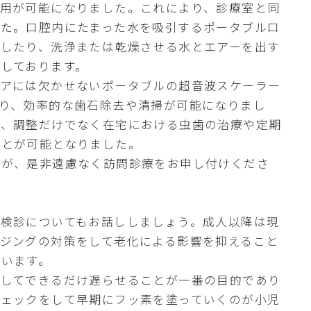
使用が可能になりました。これにより、診療室と同
した。口腔内にたまった水を吸引するポータブル口
ばしたり、洗浄または乾燥させる水とエアーを出す
しております。
ケアには欠かせないポータブルの超音波スケーラー
り、効率的な歯石除去や清掃が可能になりまし
理、調整だけでなく在宅における虫歯の治療や定期
ことが可能となりました。
すが、是非遠慮なく訪問診療をお申し付けくださ
期検診についてもお話ししましょう。成人以降は現
ジングの対策をして老化による影響を抑えること
違います。
防してできるだけ遅らせることが一番の目的であり
チェックをして早期にフッ素を塗っていくのが小児