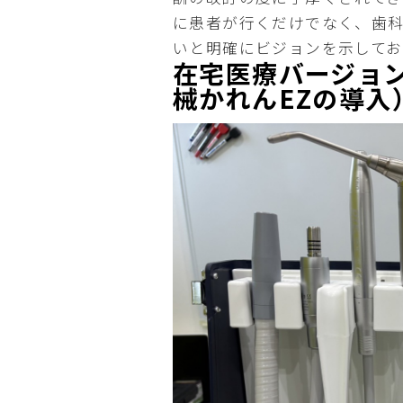
に患者が行くだけでなく、歯
いと明確にビジョンを示してお
在宅医療バージョ
械かれん
EZ
の導入