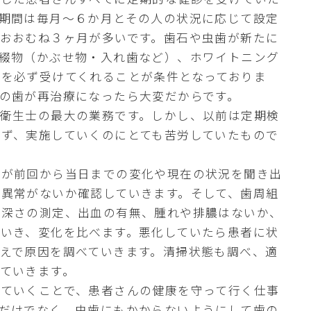
期間は毎月～６か月とその人の状況に応じて設定
おおむね３ヶ月が多いです。歯石や虫歯が新たに
補綴物（かぶせ物・入れ歯など）、ホワイトニング
を必ず受けてくれることが条件となっておりま
の歯が再治療になったら大変だからです。
科衛生士の最大の業務です。しかし、以前は定期検
ず、実施していくのにとても苦労していたもので
士が前回から当日までの変化や現在の状況を聞き出
異常がないか確認していきます。そして、歯周組
の深さの測定、出血の有無、腫れや排膿はないか、
いき、変化を比べます。悪化していたら患者に状
えで原因を調べていきます。清掃状態も調べ、適
ていきます。
っていくことで、患者さんの健康を守って行く仕事
だけでなく、虫歯にもかからないようにして歯の