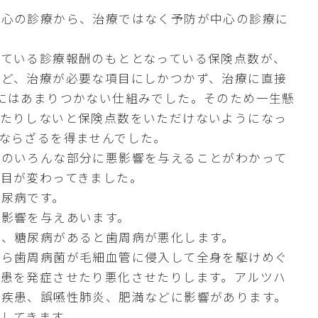
中心の診療から、治療ではなく予防が中心の診療に
いている診療報酬のもととなっている保険点数が、
など、治療が必要な項目にしかつかず、治療に直接
にはあまりつかない仕組みでした。そのため一生懸
せたりしないと保険点数をいただけないようになっ
ならざるを得ませんでした。
だのいろんな部分に悪影響を与えることがわかって
目が変わってきました。
糖尿病です。
い影響を与えあいます。
し、糖尿病があると歯周病が悪化します。
から歯周病菌が毛細血管に侵入して全身を駆けめぐ
疾患を発症させたり悪化させたりします。アルツハ
管疾患、誤嚥性肺炎、肥満などに影響があります。
してきます。