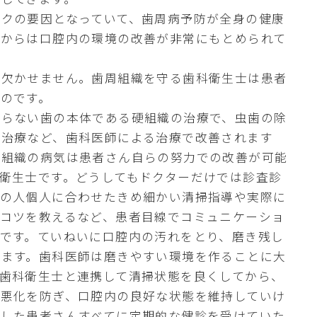
スクの要因となっていて、歯周病予防が全身の健康
科からは口腔内の環境の改善が非常にもとめられて
が欠かせません。歯周組織を守る歯科衛生士は患者
のです。
ならない歯の本体である硬組織の治療で、虫歯の除
綴治療など、歯科医師による治療で改善されます
軟組織の病気は患者さん自らの努力での改善が可能
衛生士です。どうしてもドクターだけでは診査診
その人個人に合わせたきめ細かい清掃指導や実際に
のコツを教えるなど、患者目線でコミュニケーショ
です。ていねいに口腔内の汚れをとり、磨き残し
します。歯科医師は磨きやすい環境を作ることに大
歯科衛生士と連携して清掃状態を良くしてから、
や悪化を防ぎ、口腔内の良好な状態を維持していけ
了した患者さんすべてに定期的な健診を受けていた