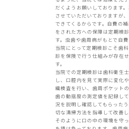
だくようお願いしております。
させていただいておりますが、
できてくるからです。自費の
をされた方への保障は定期検診
す。虫歯や歯周病がもとで自費
当院にとって定期検診こそ歯
診を保険で行う仕組みが存在せ
す。
当院での定期検診は歯科衛生
し、口腔内を見て実際に変化や
織検査を行い、歯周ポケット
歯の動揺度の測定値を記録して
況を説明し確認してもらったう
切な清掃方法を指導して改善し
そのように口の中の環境を守
を請け負っております。歯周病