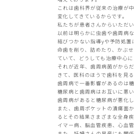
これは歯科界が従来の治療が
変化してきているからです。
私たちが患者さんからいただ
以前は明らかに虫歯や歯周病
結びつかない指導yや予防処置
命歯を削り、詰めたり、かぶ
ていて、どうしても治療中心に
それが近年、歯周病菌がから
きて、医科のほうで歯科を見る
歯周病で一番影響があるのは
糖尿病と歯周病はお互いに悪
歯周病があると糖尿病が悪化
また、歯周ポケットの潰瘍面
るとその結果さまざまな全身
イマー病、脳血管疾患、心血
また、妊婦さんの早産にも関係